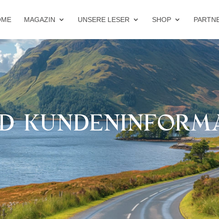
OME
MAGAZIN
UNSERE LESER
SHOP
PARTN
D KUNDENINFORM