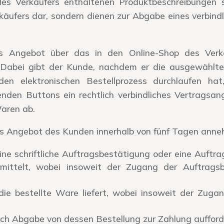
s Verkäufers enthaltenen Produktbeschreibungen st
käufers dar, sondern dienen zur Abgabe eines verbind
Angebot über das in den Online-Shop des Verkäuf
 Dabei gibt der Kunde, nachdem er die ausgewählte
en elektronischen Bestellprozess durchlaufen hat
enden Buttons ein rechtlich verbindliches Vertragsan
aren ab.
s Angebot des Kunden innerhalb von fünf Tagen anne
ne schriftliche Auftragsbestätigung oder eine Auftra
rmittelt, wobei insoweit der Zugang der Auftrag
ie bestellte Ware liefert, wobei insoweit der Zug
ch Abgabe von dessen Bestellung zur Zahlung aufford